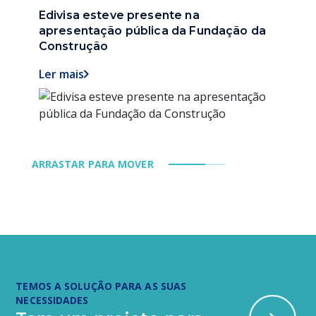
Edivisa esteve presente na
Ediv
apresentação pública da Fundação da
Mon
Construção
Hist
Ler mais
Ler mais
Ler 
Ler 
ARRASTAR PARA MOVER
TEMOS A SOLUÇÃO PARA AS SUAS
NECESSIDADES