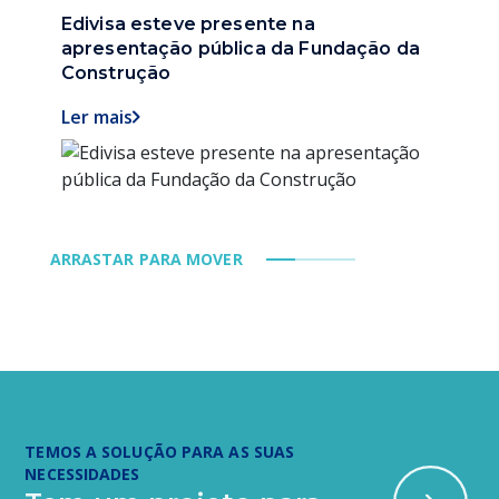
Edivisa esteve presente na
Ediv
apresentação pública da Fundação da
Mon
Construção
Hist
Ler mais
Ler mais
Ler 
Ler 
ARRASTAR PARA MOVER
TEMOS A SOLUÇÃO PARA AS SUAS
NECESSIDADES